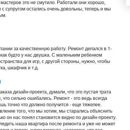
 мастеров это не смутило. Работали они хорошо,
ы с супругом остались очень довольны, теперь и мы
ым.
ании за качественную работу. Ремонт делался в 1-
 как будто у нас двушка. С маленьким ребенком
странства для игр, с другой стороны, нужно, чтобы
а, шкафчик и т.д.
ч
каза дизайн-проекта, думали, что это пустая трата
 что сильно ошибались. Ремонт - это ведь всегда
ешь точно что должно получится - еще тяжелее.
авление того, что мы хотим, мы старались объяснить
ко он нас понял становится видно по дизайн-проекту.
лядить наша квартира после ремонта и уже не может
ект и теперь ждем ремонта, надеемся, что все