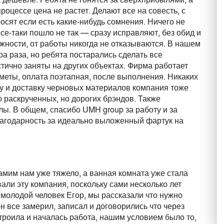
 процессе цена не растет. Делают все на совесть, с
осят если есть какие-нибудь сомнения. Ничего не
 все-таки пошло не так — сразу исправляют, без обид и
жности, от работы никогда не отказываются. В нашем
ра раза, но ребята постарались сделать все
тично заняты на других объектах. Фирма работает
сметы, оплата поэтапная, после выполнения. Никаких
ку и доставку черновых материалов компания тоже
ю раскрученных, но дорогих брэндов. Также
лы. В общем, спасибо UMH group за работу и за
лагодарность за идеально выложенный фартук на
амим нам уже тяжело, а ванная комната уже стала
али эту компания, поскольку сами несколько лет
 молодой человек Егор, мы рассказали что нужно
н все замерил, записал и договорились что через
строила и началась работа, нашим условием было то,