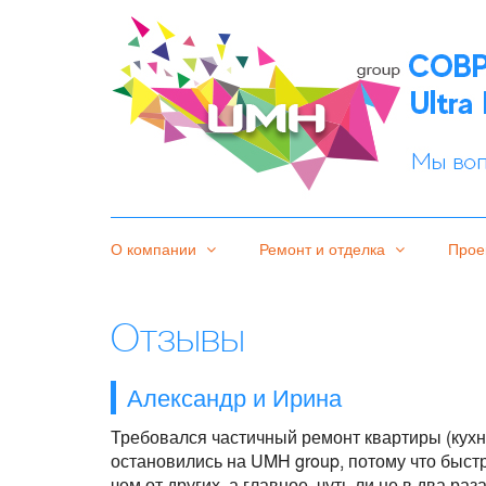
О компании
Ремонт и отделка
Прое
Отзывы
Александр и Ирина
Требовался частичный ремонт квартиры (кухня
остановились на UMH group, потому что быст
чем от других, а главное, чуть ли не в два р