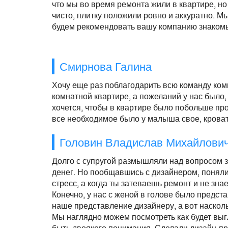
что мы во время ремонта жили в квартире, но
чисто, плитку положили ровно и аккуратно. М
будем рекомендовать вашу компанию знаком
Смирнова Галина
Хочу еще раз поблагодарить всю команду комп
комнатной квартире, а пожеланий у нас было,
хочется, чтобы в квартире было побольше про
все необходимое было у малыша свое, кроватк
Головин Владислав Михайлови
Долго с супругой размышляли над вопросом за
денег. Но пообщавшись с дизайнером, поняли,
стресс, а когда ты затеваешь ремонт и не зна
Конечно, у нас с женой в голове было предст
наше представление дизайнеру, а вот насколь
Мы наглядно можем посмотреть как будет выг
быть двоякого понимания. Сделали дизайн-про